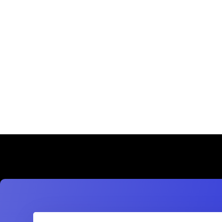
In luctus aliquam nibh a pretium. Morbi
auctor a mauris ac accumsan.