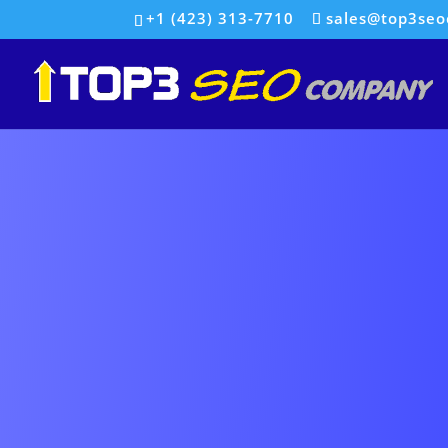
+1 (423) 313-7710
sales@top3se