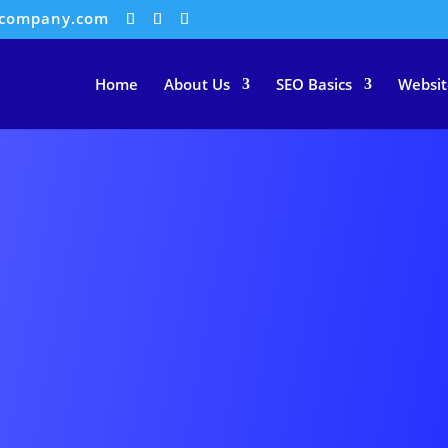
ocompany.com
Home
About Us
SEO Basics
Websit