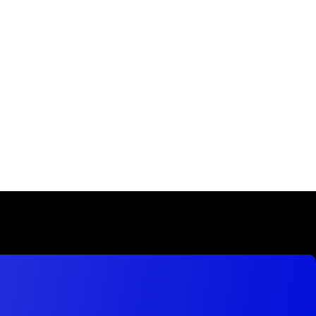
In luctus aliquam nibh a pretium. Morbi
auctor a mauris ac accumsan.