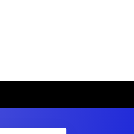
In luctus aliquam nibh a pretium. Morbi
auctor a mauris ac accumsan.